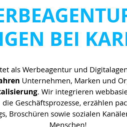
ERBEAGENTUR
NGEN BEI KA
tet als Werbeagentur und Digitalagent
Jahren
Unternehmen, Marken und Org
talisierung
. Wir integrieren webbas
in die Geschäftsprozesse, erzählen p
s, Broschüren sowie sozialen Kanäle
Menschen!